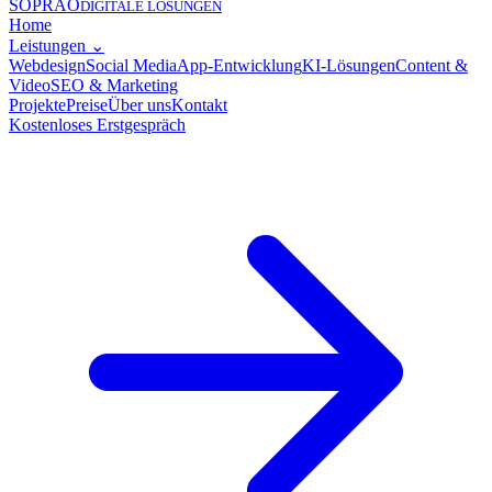
SOPRAO
DIGITALE LÖSUNGEN
Home
Leistungen
⌄
Webdesign
Social Media
App-Entwicklung
KI-Lösungen
Content &
Video
SEO & Marketing
Projekte
Preise
Über uns
Kontakt
Kostenloses Erstgespräch